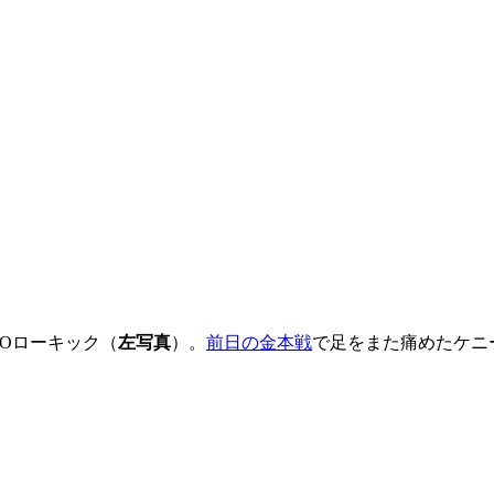
DOローキック（
左写真
）。
前日の金本戦
で足をまた痛めたケニ