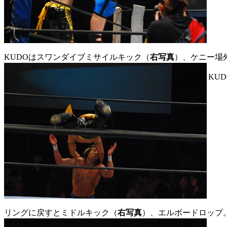
KUDOはスワンダイブミサイルキック（
右写真
）、ケニー場
KU
リングに戻すとミドルキック（
右写真
）、エルボードロップ