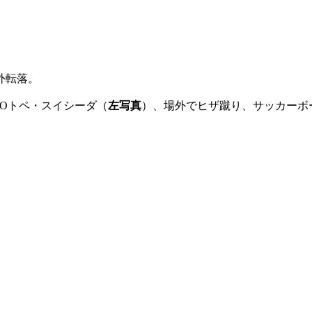
外転落。
DOトペ・スイシーダ（
左写真
）、場外でヒザ蹴り、サッカーボ
。