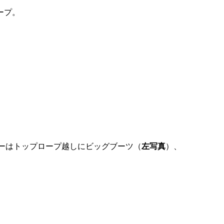
ープ。
ーはトップロープ越しにビッグブーツ（
左写真
）、