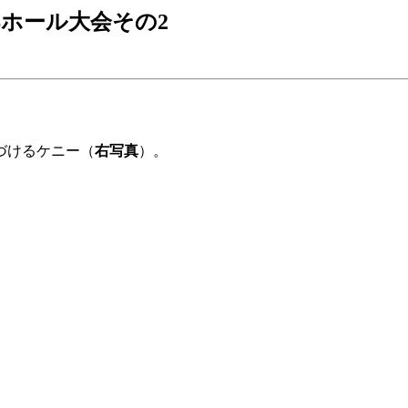
29 KBSホール大会その2
づけるケニー（
右写真
）。