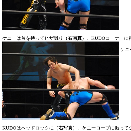
ケニーは首を持ってヒザ蹴り（
右写真
）、KUDOコーナーに
ケニ
KUDOはヘッドロックに（
右写真
）、ケニーロープに振って