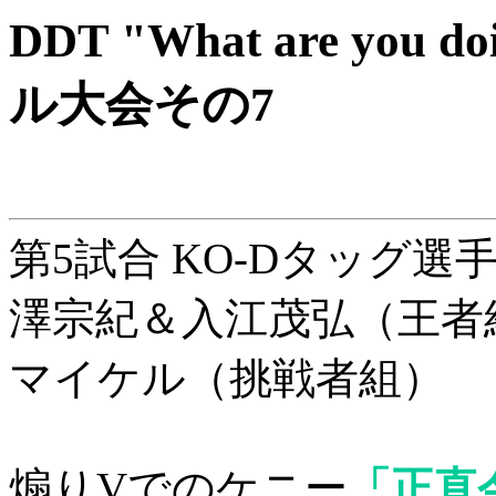
DDT "What are you 
ル大会その7
第5試合 KO-Dタッグ選
澤宗紀＆入江茂弘（王者組
マイケル（挑戦者組）
煽りVでのケニー
「正直