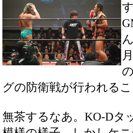
す
G
月
の
グの防衛戦が行われるこ
無茶するなあ。KO-D
模様の様子。しかしケニ