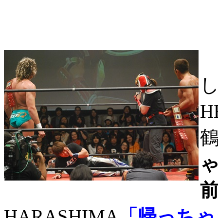
し
H
鶴
HARASHIMA
「帰っちゃ