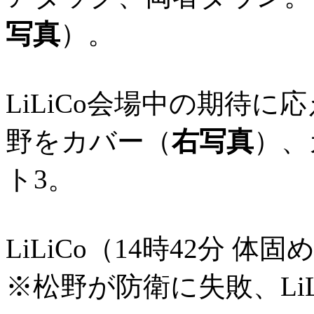
写真
）。
LiLiCo会場中の期待に
野をカバー（
右写真
）、
ト3。
LiLiCo（14時42分 体
※松野が防衛に失敗、LiL