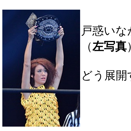
戸惑いな
（
左写真
どう展開