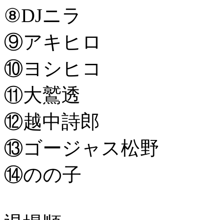
⑧DJニラ
⑨アキヒロ
⑩ヨシヒコ
⑪大鷲透
⑫越中詩郎
⑬ゴージャス松野
⑭のの子