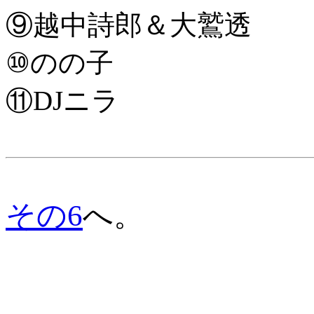
⑨越中詩郎＆大鷲透
⑩のの子
⑪DJニラ
その6
へ。