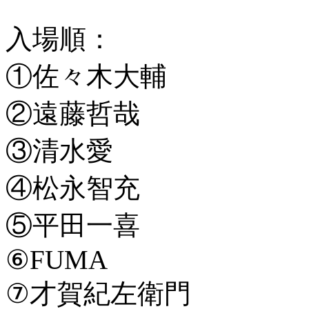
入場順：
①佐々木大輔
②遠藤哲哉
③清水愛
④松永智充
⑤平田一喜
⑥FUMA
⑦才賀紀左衛門