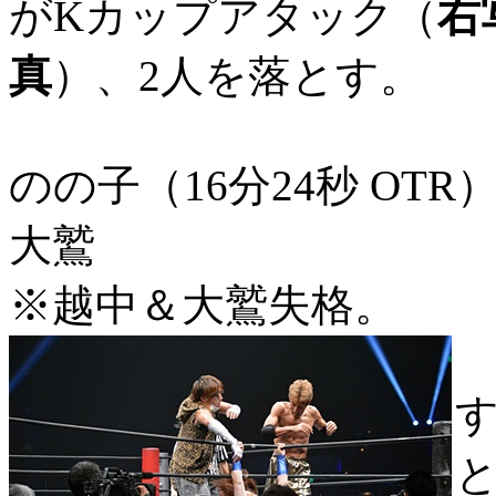
がKカップアタック（
右
真
）、2人を落とす。
のの子（16分24秒 OTR
大鷲
※越中＆大鷲失格。