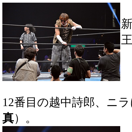
王
12番目の越中詩郎、ニ
真
）。