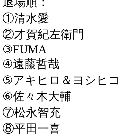
退場順：
①清水愛
②才賀紀左衛門
③FUMA
④遠藤哲哉
⑤アキヒロ＆ヨシヒコ
⑥佐々木大輔
⑦松永智充
⑧平田一喜