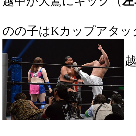
越中が大鷲にキック（
左
のの子はKカップアタッ