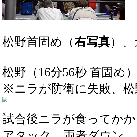
松野首固め（
右写真
）、
松野（16分56秒 首固め
※ニラが防衛に失敗、松野
試合後ニラが食ってかか
アタック、両者ダウン。リ