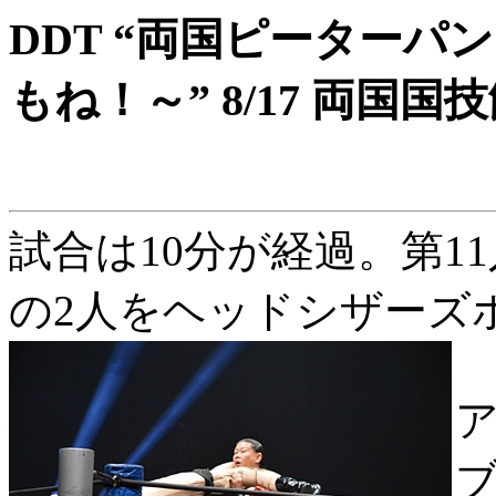
DDT “両国ピーターパン
もね！～” 8/17 両国国
試合は10分が経過。第1
の2人をヘッドシザーズ