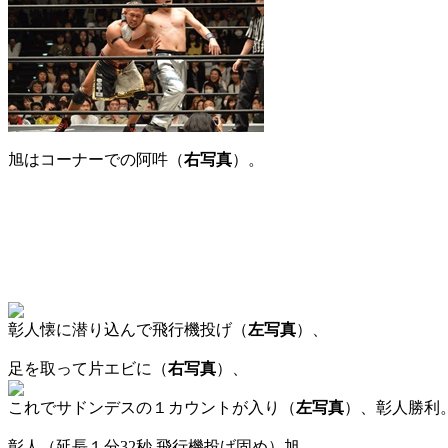
旭はコーナーでの阿吽（
右写真
）。
彰人懐に潜り込んで飛行機投げ（
左写真
）、
足を取って片エビに（
右写真
）、
これでサドンデスの１カウントが入り（
左写真
）、彰人勝利
彰人（延長１分32秒 飛行機投げ固め）旭