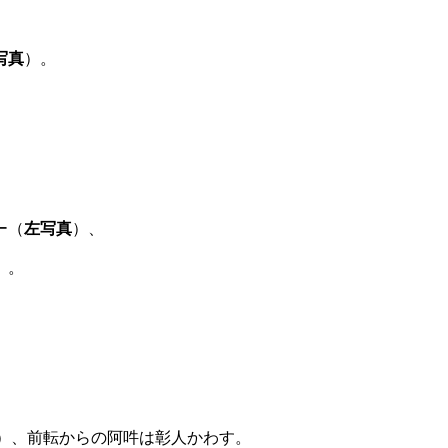
写真
）。
ー（
左写真
）、
）。
）、前転からの阿吽は彰人かわす。