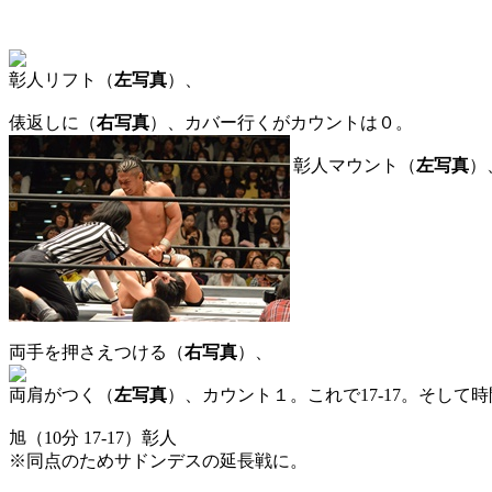
彰人リフト（
左写真
）、
俵返しに（
右写真
）、カバー行くがカウントは０。
彰人マウント（
左写真
）
両手を押さえつける（
右写真
）、
両肩がつく（
左写真
）、カウント１。これで17-17。そして
旭（10分 17-17）彰人
※同点のためサドンデスの延長戦に。