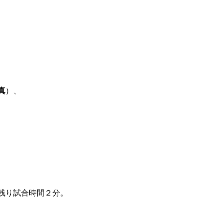
真
）、
残り試合時間２分。