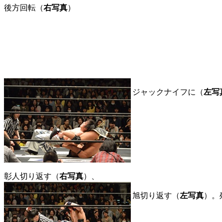
後方回転（
右写真
）
ジャックナイフに（
左写
彰人切り返す（
右写真
）、
旭切り返す（
左写真
）。