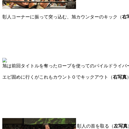
彰人コーナーに振って突っ込む、旭カウンターのキック（
右
旭は前回タイトルを奪ったロープを使ってのパイルドライバ
エビ固めに行くがこれもカウント０でキックアウト（
右写真
彰人の首を取る（
左写真