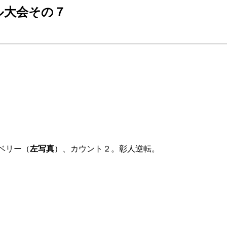
園ホール大会その７
ベリー（
左写真
）、カウント２。彰人逆転。