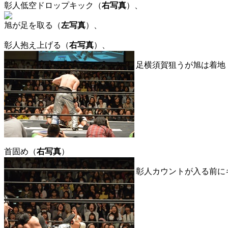
彰人低空ドロップキック（
右写真
）、
旭が足を取る（
左写真
）、
彰人抱え上げる（
右写真
）、
足横須賀狙うが旭は着地
首固め（
右写真
）
彰人カウントが入る前に