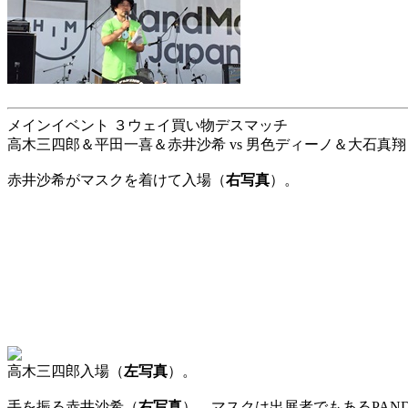
メインイベント ３ウェイ買い物デスマッチ
高木三四郎＆平田一喜＆赤井沙希 vs 男色ディーノ＆大石真翔
赤井沙希がマスクを着けて入場（
右写真
）。
高木三四郎入場（
左写真
）。
手を振る赤井沙希（
右写真
）。マスクは出展者でもあるPAN