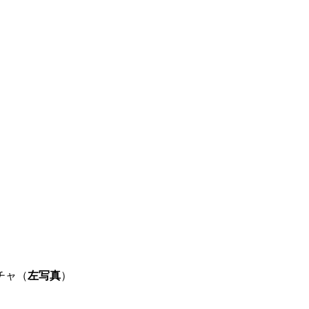
チャ（
左写真
）