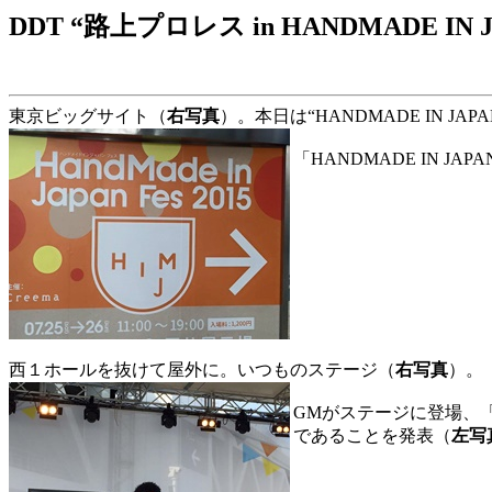
DDT “路上プロレス in HANDMADE IN
東京ビッグサイト（
右写真
）。本日は“HANDMADE IN J
「HANDMADE IN J
西１ホールを抜けて屋外に。いつものステージ（
右写真
）。
GMがステージに登場、
であることを発表（
左写