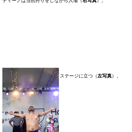
ディーノは当然狩りをしながら入場（
右写真
）。
ステージに立つ（
左写真
）。