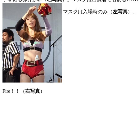
マスクは入場時のみ（
左写真
）。
Fire！！（
右写真
）