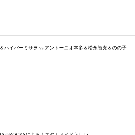
＆ハイパーミサヲ vs アントーニオ本多＆松永智充＆のの子
DA☆ROCKSによるカスタムメイドらしい。