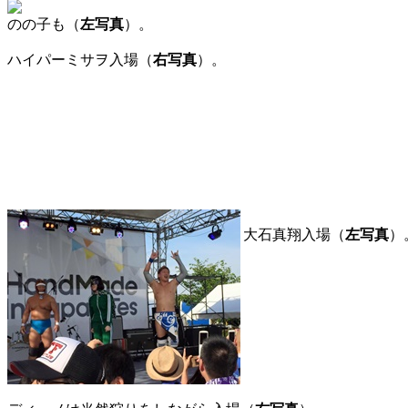
のの子も（
左写真
）。
ハイパーミサヲ入場（
右写真
）。
大石真翔入場（
左写真
）