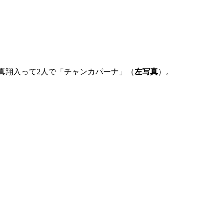
真翔入って2人で「チャンカパーナ」（
左写真
）。