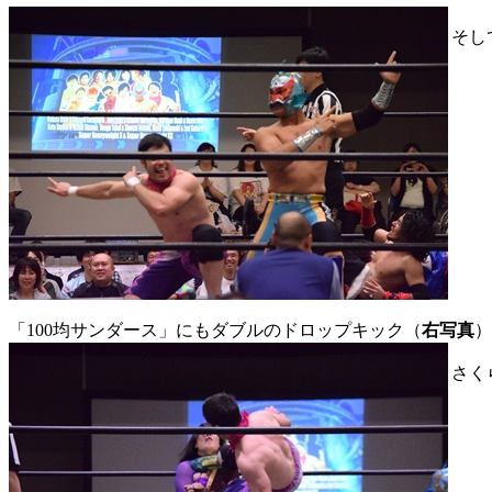
そし
「100均サンダース」にもダブルのドロップキック（
右写真
）
さく