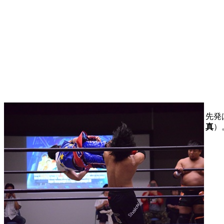
先発
真
）