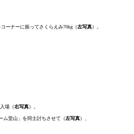
をコーナーに振ってさくらえみ70kg（
左写真
）。
ロ入場（
右写真
）。
ーム堂山」を同士討ちさせて（
左写真
）、