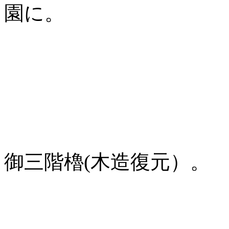
園に。
御三階櫓(木造復元）。