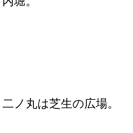
内堀。
二ノ丸は芝生の広場。