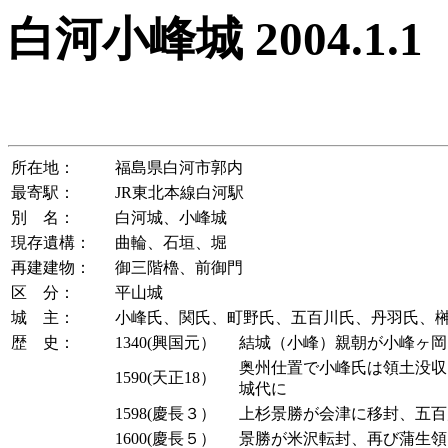
白河小峰城 2004.1.1
所在地：
福島県白河市郭内
最寄駅：
JR東北本線白河駅
別 名：
白河城、小峰城
現存遺構：
曲輪、石垣、堀
再建建物：
御三階櫓、前御門
区 分：
平山城
城 主：
小峰氏、関氏、町野氏、五百川氏、丹羽氏、
歴 史：
1340(興国元）
結城（小峰）親朝が小峰ヶ岡
奥州仕置で小峰氏は領土没収
1590(天正18）
城代に
1598(慶長３）
上杉景勝が会津に移封、五百
1600(慶長５）
景勝が米沢転封、再び蒲生領