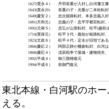
1627(寛永４）
丹羽長重が入封し白河藩立藩
1643(寛永20）
長重の子・光重が二本松転封
1649(慶安２）
忠次姫路転封、本多忠義入封
1681(天和元）
忠義の子・忠平宇都宮転封、
1692(元禄５）
忠弘が山形転封、松平(越前)
1714(寛保元）
松平３代・義知が姫路転封、
1823(文政６）
松平４代・定永が旧領である
1866(慶応２）
阿部正静が棚倉転封、白河は
1868(慶応４）
戊辰戦争で落城・建物焼失、
1992(平成４）
御三階櫓復元
1994(平成６）
前御門復元
東北本線・白河駅のホー
える。