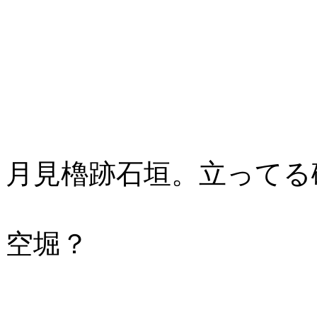
月見櫓跡石垣。立ってる
空堀？