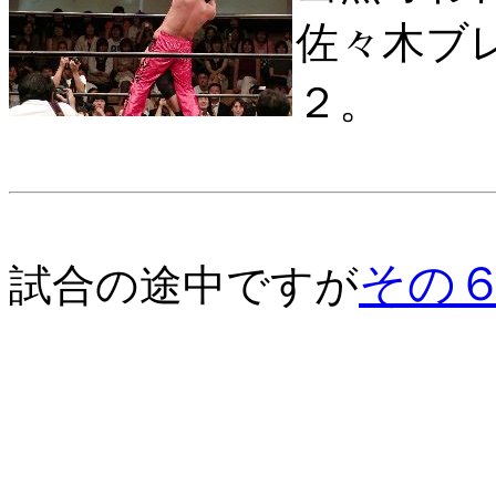
佐々木ブ
２。
その
試合の途中ですが