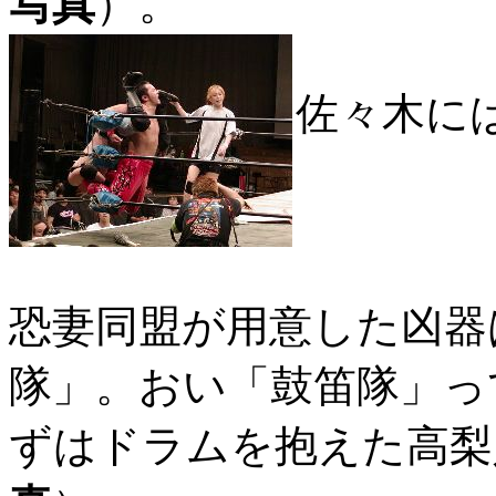
写真
）。
佐々木に
恐妻同盟が用意した凶器
隊」。おい「鼓笛隊」っ
ずはドラムを抱えた高梨