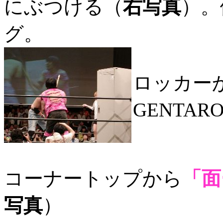
にぶつける（
右写真
）。
グ。
ロッカー
GENTA
コーナートップから
「面
写真
）