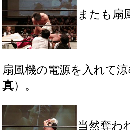
またも扇
扇風機の電源を入れて涼
真
）。
当然奪わ