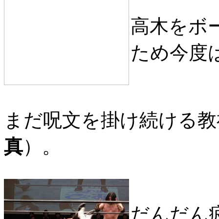
高木をボ
ため今度
まだ呪文を掛け続ける教
真
）。
だんだん