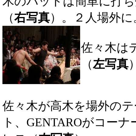
木のバットは簡単に打ち
（
右写真
）。２人場外に
佐々木は
（
左写真
佐々木が高木を場外のテ
ト、GENTAROがコー