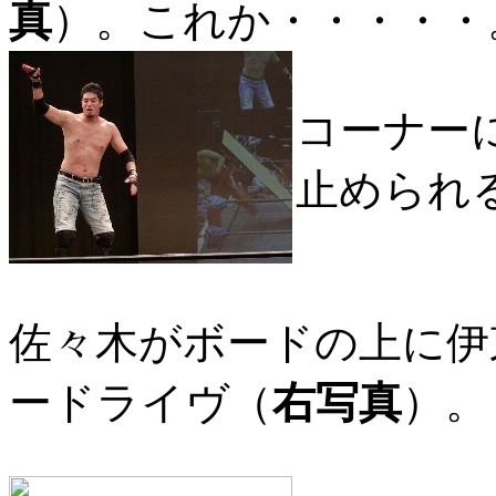
真
）。これか・・・・・
コーナー
止められ
佐々木がボードの上に伊
ードライヴ（
右写真
）。