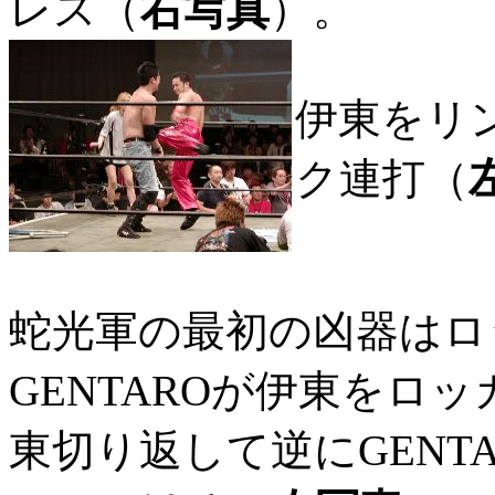
レス（
右写真
）。
伊東をリ
ク連打（
蛇光軍の最初の凶器はロ
GENTAROが伊東をロ
東切り返して逆にGENT