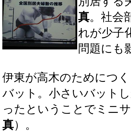
別居する
真
。社会
れが少子
問題にも
伊東が高木のためにつく
バット。小さいバットし
ったということでミニサ
真
）。