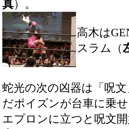
真
）。
高木はGE
スラム（
蛇光の次の凶器は「呪文
だポイズンが台車に乗せ
エプロンに立つと呪文開