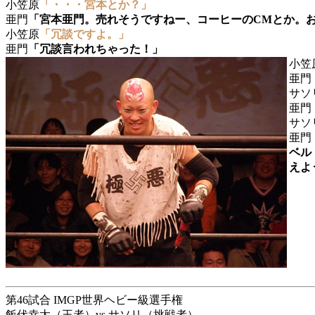
小笠原
「・・・宮本とか？」
亜門
「宮本亜門。売れそうですねー、コーヒーのCMとか。
小笠原
「冗談ですよ。」
亜門
「冗談言われちゃった！」
小笠
亜門
サソ
亜門
サソ
亜門
ベル
えよ
第46試合 IMGP世界ヘビー級選手権
飯伏幸太（王者）vs サソリ（挑戦者）