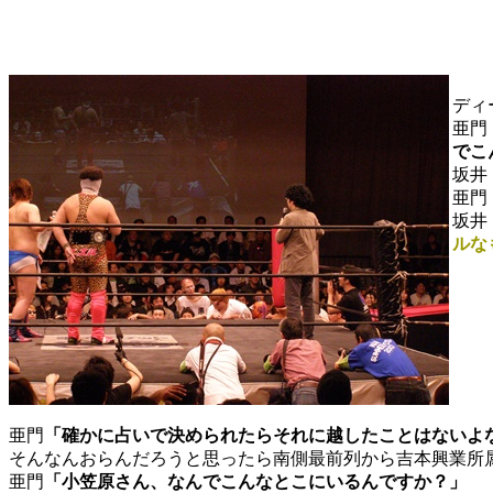
ディ
亜門
でこ
坂井
亜門
坂井
ルな
亜門
「確かに占いで決められたらそれに越したことはないよ
そんなんおらんだろうと思ったら南側最前列から吉本興業所
亜門
「小笠原さん、なんでこんなとこにいるんですか？」