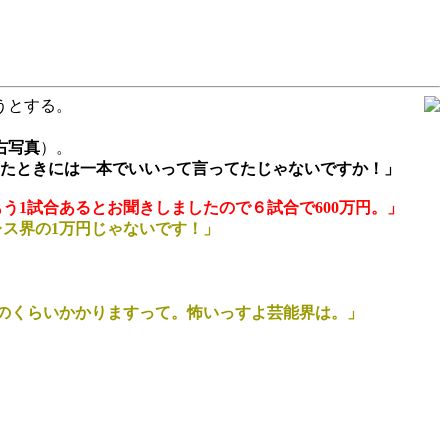
うとする。
右写真
）。
したときには一本でいいって言ってたじゃないですか！」
もう1試合あるとお聞きしましたので６試合で600万円。」
レス界の1万円じゃないです！」
のくらいかかりますって。怖いっすよ芸能界は。」