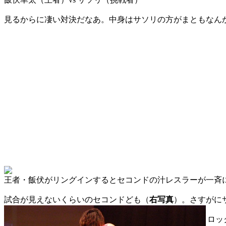
見るからに凄い対決だなあ。中身はサソリの方がまともなん
王者・飯伏がリングインするとセコンドの汁レスラーが一斉
試合が見えないくらいのセコンドども（
右写真
）。さすがに
ロッ