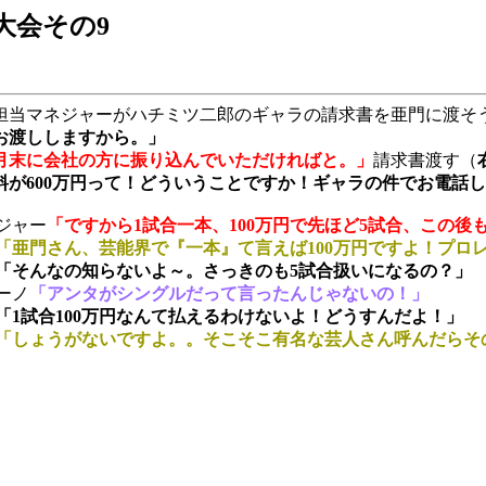
ル大会その9
担当マネジャーがハチミツ二郎のギャラの請求書を亜門に渡そ
お渡ししますから。」
月末に会社の方に振り込んでいただければと。」
請求書渡す（
料が600万円って！どういうことですか！ギャラの件でお電話
ジャー
「ですから1試合一本、100万円で先ほど5試合、この後
「亜門さん、芸能界で『一本』て言えば100万円ですよ！プロ
「そんなの知らないよ～。さっきのも5試合扱いになるの？」
ーノ
「アンタがシングルだって言ったんじゃないの！」
「1試合100万円なんて払えるわけないよ！どうすんだよ！」
「しょうがないですよ。。そこそこ有名な芸人さん呼んだらそ