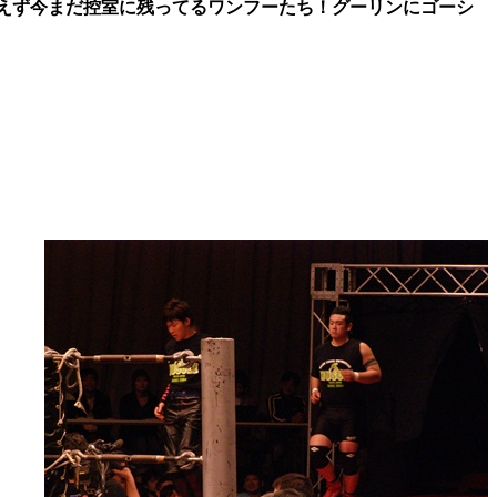
えず今まだ控室に残ってるワンフーたち！グーリンにゴーシ