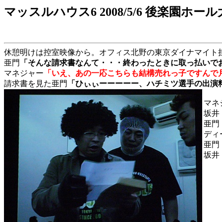
マッスルハウス6 2008/5/6 後楽園ホー
休憩明けは控室映像から。オフィス北野の東京ダイナマイト
亜門
「そんな請求書なんて・・・終わったときに取っ払いで
マネジャー
「いえ、あの一応こちらも結構売れっ子ですんで
請求書を見た亜門
「ひぃぃーーーーー、ハチミツ選手の出演
マネ
坂井
亜門
ディ
亜門
坂井