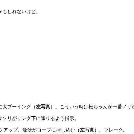
かもしれないけど。
に大ブーイング（
左写真
）。こういう時は松ちゃんが一番ノリ
サソリがリング下に降りるよう指示。
クアップ、飯伏がロープに押し込む（
左写真
）、ブレーク。