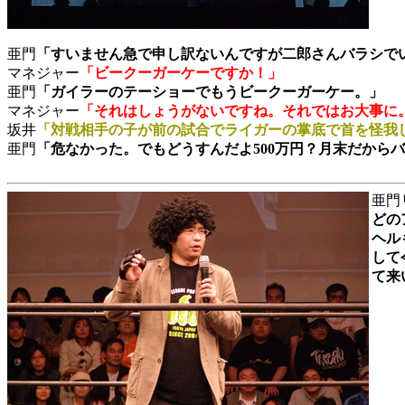
亜門
「すいません急で申し訳ないんですが二郎さんバラシで
マネジャー
「ビークーガーケーですか！」
亜門
「ガイラーのテーショーでもうビークーガーケー。」
マネジャー
「それはしょうがないですね。それではお大事に
坂井
「対戦相手の子が前の試合でライガーの掌底で首を怪我
亜門
「危なかった。でもどうすんだよ500万円？月末だから
亜門
どの
ヘル
して
て来