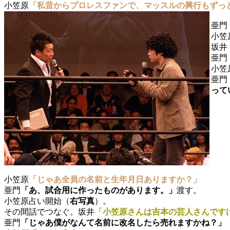
小笠原
「私昔からプロレスファンで、マッスルの興行もずっ
亜門
小笠
坂井
亜門
小笠
亜門
って
小笠原
「じゃあ全員の名前と生年月日ありますか？」
亜門
「あ、試合用に作ったものがあります。」
渡す。
小笠原占い開始（
右写真
）。
その間話でつなぐ。坂井
「小笠原さんは吉本の芸人さんです
亜門
「じゃあ僕がなんて名前に改名したら売れますかね？」