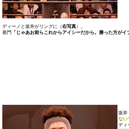
ディーノと坂井がリングに（
右写真
）。
亜門
「じゃあお前らこれからアイシーだから。勝った方がイ
坂井
ない
ディ