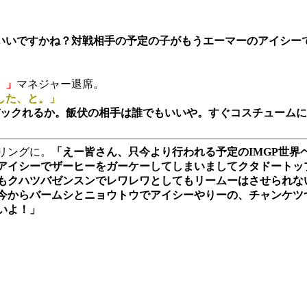
いいですかね？対戦相手の予定の子がもうエーマーのアイシー
。」
マネジャー退席。
した、と。」
バックれるか。飯伏の相手は誰でもいいや。すぐコスチューム
リングに。
「えー皆さん、只今より行われる予定のIMGP世
アイシーでザーヒーをガーケーしてしまいましてクタドートッ
もクハツバゼンスンでレワレワとしてもリームーはさせられな
今からバームシとニョウトウでアイシーやりーの、チャンケツ
いよ！」