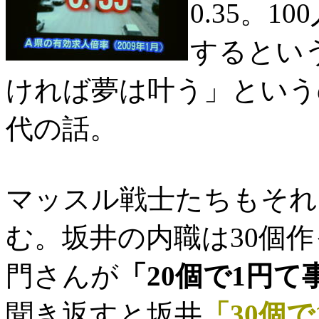
0.35。
するとい
ければ夢は叶う」という
代の話。
マッスル戦士たちもそれ
む。坂井の内職は30個作
門さんが
「20個で1円
聞き返すと坂井
「30個