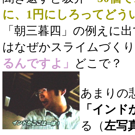
に、1円にしろってどう
「朝三暮四」の例えに出
はなぜかスライムづくり
るんですよ」
どこで？
あまりの
「インド
る（
左写