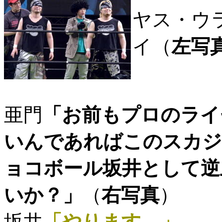
ヤス・ウ
イ（
左写
亜門
「お前もプロのライ
いんであればこのスカジ
ョコボール坂井として逆
いか？」
（
右写真
）
坂井
「やります。」