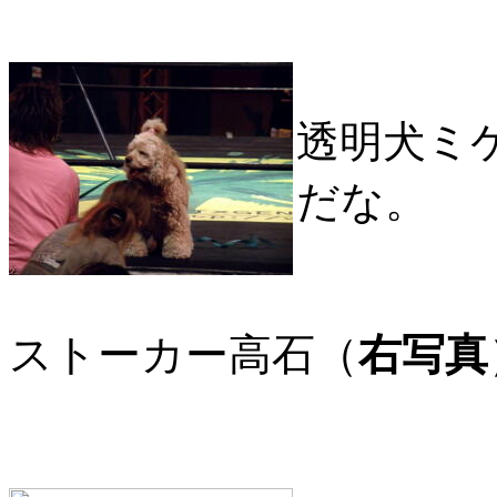
透明犬ミ
だな。
ストーカー高石（
右写真