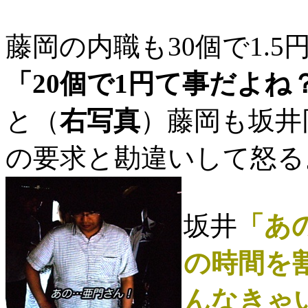
藤岡の内職も30個で1.
「20個で1円て事だよね
と（
右写真
）藤岡も坂井
の要求と勘違いして怒る
坂井
「あ
の時間を
んなきゃ