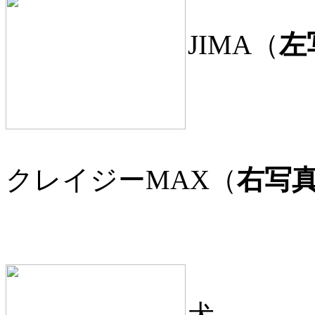
JIMA（
左
クレイジーMAX（
右写
犬。