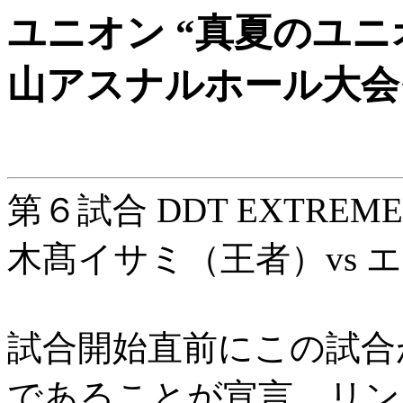
ユニオン “真夏のユニオ
山アスナルホール大会
第６試合 DDT EXTREM
木髙イサミ（王者）vs 
試合開始直前にこの試合
であることが宣言、リン