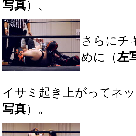
写真
）、
さらにチ
めに（
左
イサミ起き上がってネッ
写真
）。