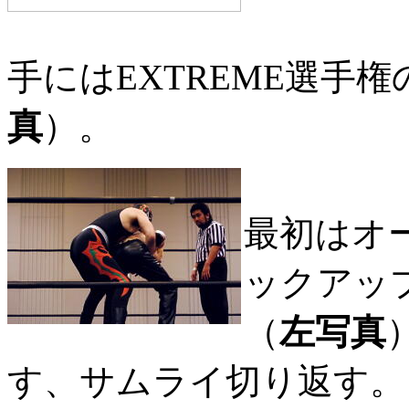
手にはEXTREME選手
真
）。
最初はオ
ックアッ
（
左写真
す、サムライ切り返す。