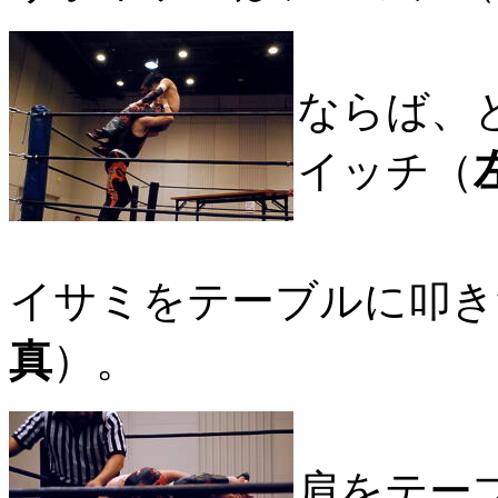
ならば、
イッチ（
イサミをテーブルに叩き
真
）。
肩をテー