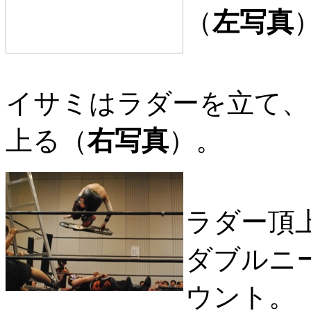
（
左写真
イサミはラダーを立て、
上る（
右写真
）。
ラダー頂
ダブルニ
ウント。