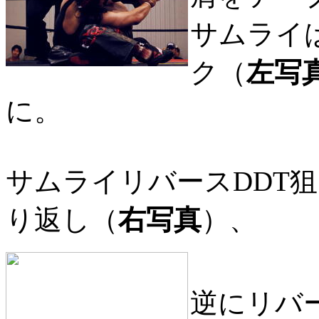
サムライ
ク（
左写
に。
サムライリバースDDT
り返し（
右写真
）、
逆にリバ