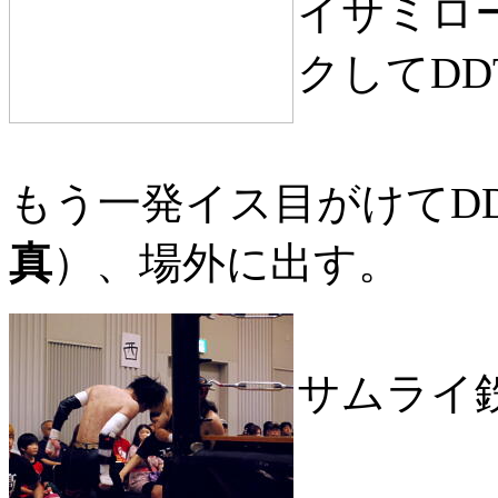
イサミロ
クしてDD
もう一発イス目がけてD
真
）、場外に出す。
サムライ